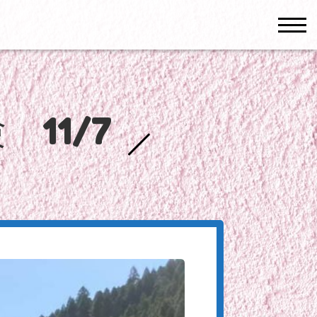
men
11/7