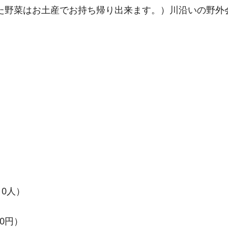
た野菜はお土産でお持ち帰り出来ます。）川沿いの野外
。
10人）
00円）