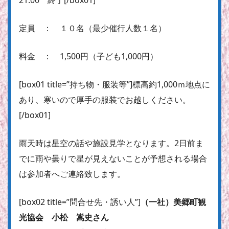
21:00 終了[/box01]
定員 ： １０名（最少催行人数１名）
料金 ： 1,500円（子ども1,000円）
[box01 title=”持ち物・服装等”]標高約1,000ｍ地点に
あり、寒いので厚手の服装でお越しください。
[/box01]
雨天時は星空の話や施設見学となります。2日前ま
でに雨や曇りで星が見えないことが予想される場合
は参加者へご連絡致します。
[box02 title=”問合せ先・誘い人”]
（一社）美郷町観
光協会 小松 嵩史さん