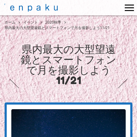
me
ホーム
イベント
2020秋季
県内最大の大型望遠鏡とスマートフォンで月を撮影しよう11/21
県内最大の大型望遠
鏡とスマートフォン
で月を撮影しよう
11/21