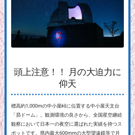
頭上注意！！ 月の大迫力に
仰天
標高約1,000mの中小屋峠に位置する中小屋天文台
「昴ドーム」。観測環境の良さから、全国星空継続
観察において日本一の夜空に選ばれた実績を持つス
ポットです。県内最大600mmの大型望遠鏡等で月