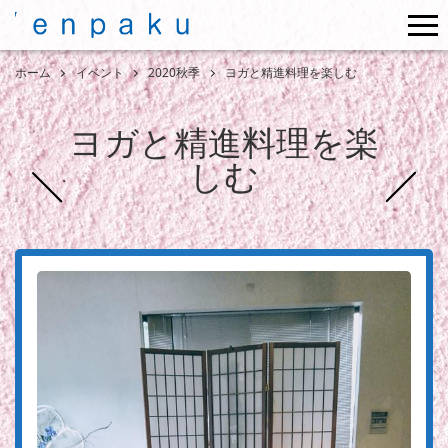
me
ホーム
イベント
2020秋季
ヨガと精進料理を楽しむ
ヨガと精進料理を楽
しむ