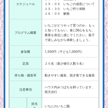
スケジュール
１５：０５ いちごの成長について
１５：３０ いちご狩り体験
１６：００ 解散
いちごがどうやって育つのか、もっ
と知ってもらい、食に関心をもち、
プログラム概要
農業を身近に感じでください。親子
で楽しみながら体験しましょう。
参加費
1,500円（子ども1,000円）
定員
２０名（最少催行人数５名）
持ち物・服装等
動きやすい服装、脱ぎ着できる服装
ハウス内みつばちを飼っています、
注意事項
雨天決行
担当
いちにのいちご園