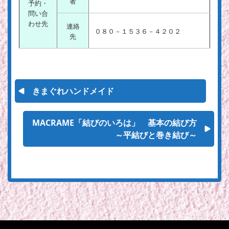
者
予約・
問い合
わせ先
連絡
０８０－１５３６－４２０２
先
きまぐれハンドメイド
MACRAME「結びのいろは」 基本の結び方
～平結びと巻き結び～