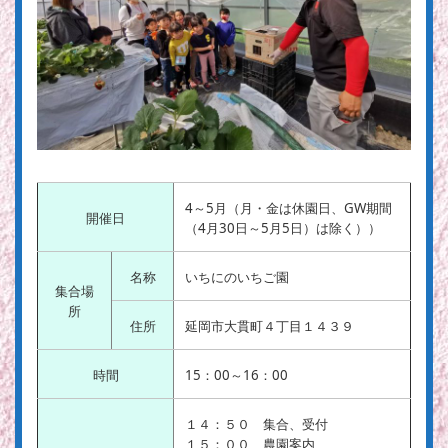
4～5月（月・金は休園日、GW期間
開催日
（4月30日～5月5日）は除く））
名称
いちにのいちご園
集合場
所
住所
延岡市大貫町４丁目１４３９
時間
15：00～16：00
１４：５０ 集合、受付
１５：００ 農園案内