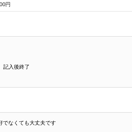
000円
　記入後終了

好でなくても大丈夫です