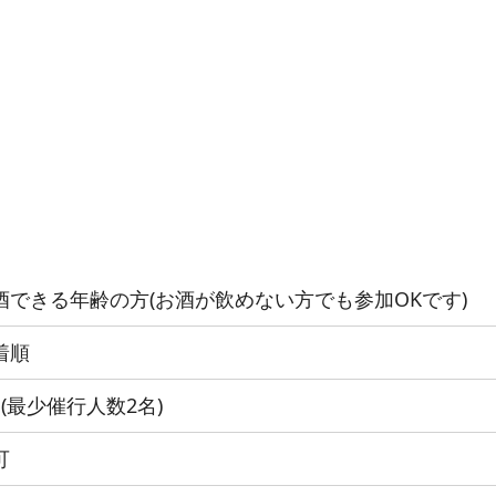
酒できる年齢の方(お酒が飲めない方でも参加OKです)
着順
名(最少催行人数2名)
可